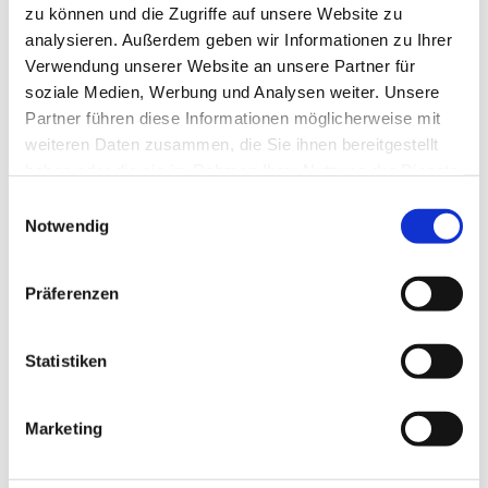
zu können und die Zugriffe auf unsere Website zu
Aktuelle Angebote
analysieren. Außerdem geben wir Informationen zu Ihrer
Verwendung unserer Website an unsere Partner für
umfangreiches Sortiment an
soziale Medien, Werbung und Analysen weiter. Unsere
gebrauchten Ersatzteilen.
mehr...
Partner führen diese Informationen möglicherweise mit
weiteren Daten zusammen, die Sie ihnen bereitgestellt
haben oder die sie im Rahmen Ihrer Nutzung der Dienste
Kontakt zu uns
gesammelt haben.
Einwilligungsauswahl
Notwendig
bei Fragen, Anmerkungen und
gesuchten Ersatzteilen.
mehr...
Präferenzen
Statistiken
Marketing