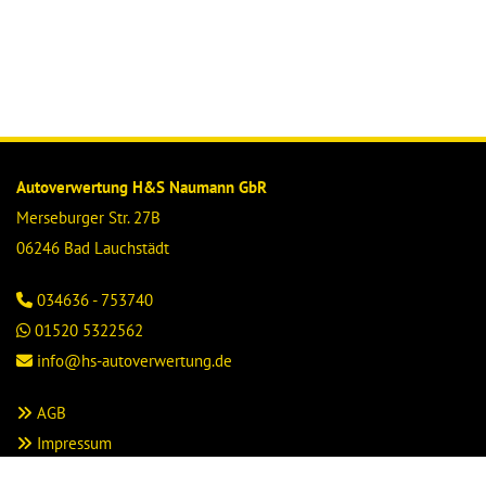
Autoverwertung H&S Naumann GbR
Merseburger Str. 27B
06246 Bad Lauchstädt
034636 - 753740

01520 5322562

info@hs-autoverwertung.de

AGB

Impressum

Datenschutz
