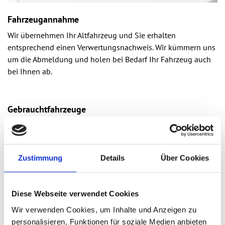
Fahrzeugannahme
Wir übernehmen Ihr Altfahrzeug und Sie erhalten
entsprechend einen Verwertungsnachweis. Wir kümmern uns
um die Abmeldung und holen bei Bedarf Ihr Fahrzeug auch
bei Ihnen ab.
Gebrauchtfahrzeuge
Sie sind auf der Suche nach einem Gebrauchtwagen? Wir
haben die unterschiedlichen Marken und Typen im Angebot -
Pkw, Lkw oder Nutzfahrzeuge. Bequem und einnfach,
Zustimmung
Details
Über Cookies
schauen Sie sich bei uns vorbei. Selbstverständlich erhalten
Sie unsere Autos mit der gesetzlich vorgeschriebenen
Gebrauchtwagen-Garantie.
Diese Webseite verwendet Cookies
Wir verwenden Cookies, um Inhalte und Anzeigen zu
personalisieren, Funktionen für soziale Medien anbieten